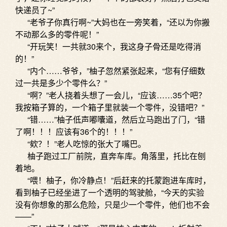
快递员了~”
“老爷子你真行啊~”大妈也在一旁笑着，“还以为你搬
不动那么多的零件呢！”
“开玩笑！一共就30来个，我这身子骨还是吃得消
的！”
“内个……爷爷，”柚子忽然紧张起来，“您有仔细数
过一共是多少个零件么？”
“啊？”老人挠着头想了一会儿，“应该……35个吧？
我按箱子算的，一个箱子里就装一个零件，没错吧？”
“错……”柚子低声嘟囔道，然后立马跑出了门，“错
了啊！！！应该有36个的！！！”
“欸？！”老人吃惊的张大了嘴巴。
柚子跑过工厂前院，直奔车库。角落里，托比在刨
着地。
“喂！柚子，你冷静点！”后赶来的托蒙跑进车库时，
看到柚子已经坐进了一个透明的驾驶舱，“今天的实验
没有你想象的那么危险，只是少一个零件，他们也不会
——”