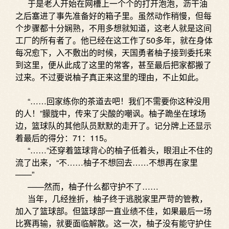
于是老人开始在网槽上一个个的打开泡泡，沥干油
之后塞进了事先准备好的箱子里。虽然动作稍慢，但每
个步骤都十分娴熟，不用多想就知道，这老人就是这间
工厂的所有者了。他已经在这工作了50多年，就在身体
每况愈下，入不敷出的时候，天国勇者柚子接到委托来
到这里，便从此成了这里的常客，甚至最后把家都搬了
过来。不过要说柚子真正来这里的理由，不止如此。
“……回家练你的茶道去吧！我们不需要你这种没用
的人！”朦胧中，传来了尖酸的嘲讽。柚子跪坐在球场
边，篮球队的其他队员默默的走开了。记分牌上还显示
着最后的得分：71：115。
“……”还穿着篮球背心的柚子低着头，眼泪止不住的
流了出来，“不……柚子不想回去……不想再在家里
——”
——然而，柚子什么都守护不了……
当年，几经挫折，柚子终于逃脱家里严苛的管教，
加入了篮球部。但篮球部一直业绩不佳，如果最后一场
比赛再输，就要面临解散。这一次，柚子没有能守护住