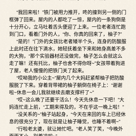
“我回来啦！”铁门被用力推开，咚的撞到另一侧的门
框弹了回来。屋内的人都吃了一惊，屋内的一条狗倒是
十分开心，立马吐着舌头便迎了上来。一位老者连忙跑
到门口，看着门外的人，“你、你真的回来了，柚子?”
“是的！”门外的女孩比老者矮半个头，连身的防酸服
上此时还在往下滴水，她轻抚着坐下来和她身高差不多
的大狗，“那个实验器材还没做完，柚子怎么会就这么
走了嘛！还有托比，柚子也舍不得你呀~”女孩带着狗进
了屋，老人慢慢的把铁门关了起来。
“哎呦我的小公主~”屋内几个大妈赶紧帮柚子把防酸
服脱了下来。穿着背带裙的柚子躺倒在椅子上：“谢谢
啦~休息一会儿我就继续去磨支撑杆了~”
“哎~这么晚了还要干活么！今天先休息一下吧！”大
妈连忙走上前，“工期来得及的，不在乎这一晚上啦！”
“没关系的~”柚子站起身，“今天在来回的车上已经休
息的很充分了，现在就是让柚子睡觉，也睡不着啊~”
“行啦老太婆，就让她忙吧。”老人笑了笑，“今晚外
面雨不小，别着凉啦~”