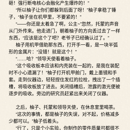
砸！强行断电核心会融化产生爆炸的！”
“所以柚子让你们都躲到后面了呀！”柚子拿稳了锤
子，“柚子坐在机甲里，不要紧的！”
“——你还是太着急了啊，公主~”忽然，托蒙的声音
从门外传来。他走进门，朝着柚子的方向丢过去了一样
东西，“应该是这个了吧？老爷子已经确认过了。”
柚子用机甲借助那东西，打开手一看，是一块半弧
形的金属片：“没错！就是这个！”
“……哈？”领导天使看着柚子。
“这个吸收板本应该和内壳装在一起的，是我在装配
时不小心遗漏了！”柚子打开机甲舱门，戴上墨镜和手
套。走到仪器边，轻轻捏住发红的拉栓，拽出了一个插
槽，将吸收板放了进去。关闭插槽后，泄露的激光便被
逐步的吸收。旁边的研究员赶紧出来关闭了仪器。
之后，柚子、托蒙和领导天使，在休息室里喝茶。
“这次的事情，都是柚子的失误，对不起，价格减多
少都可以。”柚子低着头。
“行了，只是个小实验，你制作的零件质量可都很不