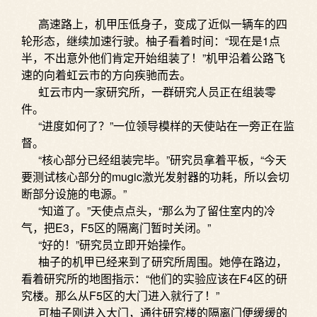
高速路上，机甲压低身子，变成了近似一辆车的四
轮形态，继续加速行驶。柚子看着时间：“现在是1点
半，不出意外他们肯定开始组装了！”机甲沿着公路飞
速的向着虹云市的方向疾驰而去。
虹云市内一家研究所，一群研究人员正在组装零
件。
“进度如何了？”一位领导模样的天使站在一旁正在监
督。
“核心部分已经组装完毕。”研究员拿着平板，“今天
要测试核心部分的mugic激光发射器的功耗，所以会切
断部分设施的电源。”
“知道了。”天使点点头，“那么为了留住室内的冷
气，把E3，F5区的隔离门暂时关闭。”
“好的！”研究员立即开始操作。
柚子的机甲已经来到了研究所周围。她停在路边，
看着研究所的地图指示：“他们的实验应该在F4区的研
究楼。那么从F5区的大门进入就行了！”
可柚子刚进入大门，通往研究楼的隔离门便缓缓的