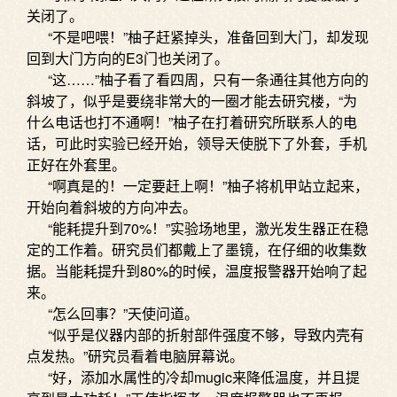
关闭了。
“不是吧喂！”柚子赶紧掉头，准备回到大门，却发现
回到大门方向的E3门也关闭了。
“这……”柚子看了看四周，只有一条通往其他方向的
斜坡了，似乎是要绕非常大的一圈才能去研究楼，“为
什么电话也打不通啊！”柚子在打着研究所联系人的电
话，可此时实验已经开始，领导天使脱下了外套，手机
正好在外套里。
“啊真是的！一定要赶上啊！”柚子将机甲站立起来，
开始向着斜坡的方向冲去。
“能耗提升到70%！”实验场地里，激光发生器正在稳
定的工作着。研究员们都戴上了墨镜，在仔细的收集数
据。当能耗提升到80%的时候，温度报警器开始响了起
来。
“怎么回事？”天使问道。
“似乎是仪器内部的折射部件强度不够，导致内壳有
点发热。”研究员看着电脑屏幕说。
“好，添加水属性的冷却mugic来降低温度，并且提