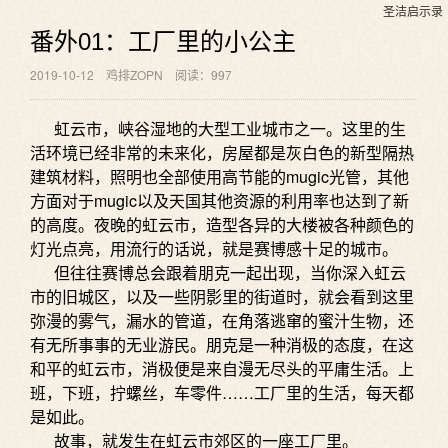
圣洁启示录
番外01：工厂里的小公主
2019-10-12
鸡排ZOPN
阅读：997
虹云市，峡谷湿地的大型工业城市之一。这里的生
活环境已经非常的未来化，房屋都是灰白色的新型隔热
建筑材料，照明也全部使用高节能的mugic光管，其他
方面对于mugic以及天国其他资源的利用率也达到了新
的高度。夜晚的虹云市，造型各异的大楼被各种颜色的
灯光点亮，用流行的话说，就是赛博感十足的城市。
但往往赛博总会跟着朋克一起出现，当你深入虹云
市的旧城区，以及一些阴影里的街道时，就会看到这里
弥漫的雾气，漏水的管道，在角落逃窜的蜜汁生物，还
有无所事事的无业游民。朋克是一种消极的态度，在这
和平的虹云市，消极便是来自漫无尽头的平庸生活。上
班，下班，拧螺丝，车零件……工厂里的生活，每天都
是如此。
故事，就发生在虹云市郊区的一座工厂里。