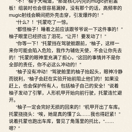
“不！”柚子大喊道，“那是核心内壳的mugic折射盖
板！组装时也会很容易漏掉，没有那个的话，高频率的
mugic射线会瞬间把外壳击穿，引发爆炸的！”
“什么？！”托蒙吃了一惊。
“都怪柚子！睡着之前应该跟爷爷说一下这件事的！”
柚子眼里已经挤出了泪花，“让开！要发动了！”
“你等一下！”托蒙挡在驾驶舱跟前，“柚子，这样一
来你可能会陷入危险，我作为辅佐天使，不会让你先去
的！”托蒙的眼神里充满了担心，“这回的事情并不是你
全部的责任，你不必这么冲动的！”
“柚子没有冲动！”驾驶舱里的柚子抬起头，眼神冷静
而锐利，“柚子会赶在实验开始前阻止他们的！如果没
赶上，也会保护所有人，包括柚子自己的安全！”说着
柚子发动了引擎，人形机甲开始向前行驶，托蒙连忙避
开。
“柚子一定会完好无损的回来的！”机甲开出了车库。
托蒙挠挠头：“唉，她是真的懂了么……我也得赶紧！”
说着托蒙也跑出车库，瞥见了角落里的托比，“……
嗯？”