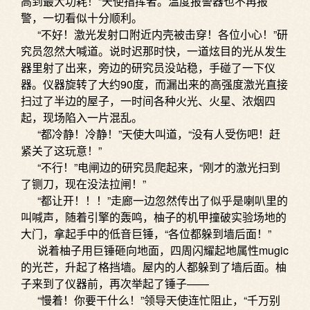
高到最大功耗！”天使指挥者。温度报警器也不再报
警，一切看似十分顺利。
“不好！激光发射口附近内壳被击穿！各位小心！”研
究员忽然大喊道。说时迟那时快，一道炫目的光从发生
器里射了出来，旁边的研究员没站稳，手碰了一下仪
器。仪器旋转了大约90度，而漏出来的高强度激光直接
扫过了半边的屋子，一时间各种火光、火星、浓烟四
起，现场陷入一片混乱。
“都冷静！冷静！”天使大叫道，“没有人受伤吧！赶
紧关了这玩意！”
“不行！”电闸边的研究员爬起来，“刚才的激光扫到
了铡刀，现在没法拉闸！”
“都让开！！！”走廊一边忽然传出了似乎是喇叭里的
叫喊声，随着引擎的轰鸣，柚子的机甲撞破实验场地的
大门，拿起手中的低音巨锤，“各位都躲到墙后面！”
说着柚子用巨锤砸向地面，四周闪耀起地属性mugic
的光芒，升起了格挡墙。屋内的人都躲到了墙后面。柚
子来到了仪器前，再次举起了锤子——
“慢着！你要干什么！”领导天使连忙阻止，“千万别