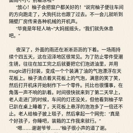
“放心！柚子会把窗户都关好的！”说完柚子便往车间
的方向跑走了，大狗托比也跟了过去。不一会儿就听到
隔壁厂房传来各种机械的开机声。
“毕竟是年轻人呐~”大妈摇摇头，“我们就先休息
吧。”
夜深了，外面的雨还在淅淅沥沥的下着。一场雨持
续个四五天，这在沼泽地区很常见。为了防止零件受潮
生锈，往往在加工完之后就要把它们泡进油里，并用
mugic进行封装，变成一个个装满了油的气泡漂浮在天
花板上。柚子清点着天花板上的气泡，满意的笑了笑，
然后打开机床开始制作下一个零件。托比也很懂事，在
角落一声不响的趴着。时间很快就来到了第二天早上，
老人走进门的时候，车间的灯还没关，但他看到柚子早
已趴在桌上睡着了，天花板上悬浮的泡泡多了一倍还不
止。老人给柚子披上毯子，然后拿起一个网兜：“真是
个好孩子，你睡吧，装箱的工作我来就行。”
“嗯……谢谢爷爷……”柚子很小声的道了谢。