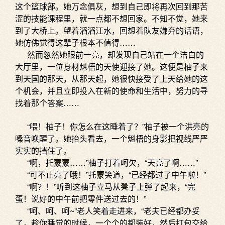
这个篮球部。她万念俱灰，想到自己即将再次回到那苦
涩的技能课程里，就一点都不想回家。不知不觉，她来
到了大桥上。望着滔滔江水，回想着队友嫌弃的话语，
她仿佛觉得这辈子根本不值得……
然而忽然她眼前一亮，却发现自己站在一个洁白的
大厅里，一位身材魁梧的天使迎接了她。这便是柚子来
到天国的那天，从那天起，她很快接受了上天给她的这
个机会，并且立即投入在新的使命和生活中，努力的寻
找着那个答案……
“喂！柚子！你怎么在这睡着了？”柚子被一个洪亮的
嗓音唤醒了。她抬头看去，一个魁梧的身影把视线严严
实实的挡住了。
“啊，托蒙蒙……”柚子打着呵欠，“天亮了啊……”
“可不止亮了哦！”托蒙笑道，“已经都过了中午啦！”
“啊？！”听到这柚子立马从凳子上弹了起来，“完
蛋！说好的中午前把零件送过去的！”
“呵、呵、呵~”老人笑着走进来，“老夫已经都办妥
了，趁你睡觉的时候，一个个的都装好，然后打包交给