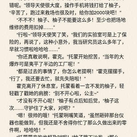
错呢。”领导天使很大度，操作手机将钱打给了柚子，
“辛苦了，跑过来救场也很及时，给你加2000块吧！”
“不不不！柚子、柚子不能要这么多！至少也把场地
维修的费用扣掉……”
“行啦~”领导天使笑了笑，“我们的实验室可是上了保
险的，再说了，这种小意外，我当研究员这么多年了，
早就习惯啦哈哈哈……”
“你还真敢说啊，霍克。”托蒙开始挖苦，“当年的大
爆炸可是夷平了半边的工厂呢！”
“都是过去的事情了，你怎么老提啊！”霍克摆摆手，
“行了，我还要去忙，就先失陪啦！”
霍克离开了休息室，托蒙看着一言不发的柚子，轻
轻戳了戳她的肩膀：“别不开心啦，公主~”
“才没有不开心呢！”柚子有点后知后觉，“柚子这
次……守护住了大家，对吧？”
“嗯！很帅的哦！”托蒙咧嘴笑道，“虽然砸碎那台仪
器也能做到，但我还是不舍得你忙了那么久做出来的零
件啊，哈哈哈！”