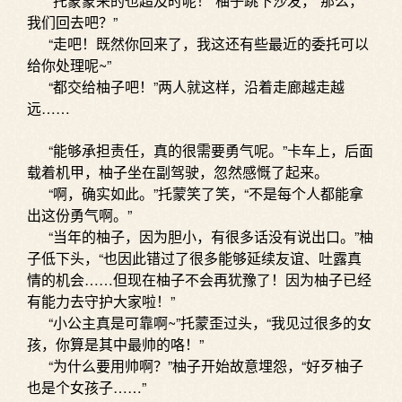
“托蒙蒙来的也超及时呢！”柚子跳下沙发，“那么，
我们回去吧？”
“走吧！既然你回来了，我这还有些最近的委托可以
给你处理呢~”
“都交给柚子吧！”两人就这样，沿着走廊越走越
远……
“能够承担责任，真的很需要勇气呢。”卡车上，后面
载着机甲，柚子坐在副驾驶，忽然感慨了起来。
“啊，确实如此。”托蒙笑了笑，“不是每个人都能拿
出这份勇气啊。”
“当年的柚子，因为胆小，有很多话没有说出口。”柚
子低下头，“也因此错过了很多能够延续友谊、吐露真
情的机会……但现在柚子不会再犹豫了！因为柚子已经
有能力去守护大家啦！”
“小公主真是可靠啊~”托蒙歪过头，“我见过很多的女
孩，你算是其中最帅的咯！”
“为什么要用帅啊？”柚子开始故意埋怨，“好歹柚子
也是个女孩子……”