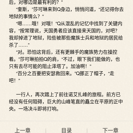
后，对哪边是最有利的？”
“奎斯，”莎可琳来到Q身边，悄悄问道，“还记得你去
地狱的事情么？”
“嗯……哦！对哦！”Q从混乱的记忆中找到了关键内
容，“按常理说，天国勇者应该直接来天国的，对吧？
我却掉进了地狱，险些被那些魔族士兵和地狱的居民给
杀了……”
“对。恐怕这背后，还有更棘手的魔族势力在操控
着。”莎可琳拍拍Q的肩，“不过，眼下我们能做的，也
只有去尽可能的阻止泽塔了。加油啊！”
“百分之百要把安瑟救回来。”Q挪正了帽子，“走
吧！”
一行人，再次踏上了前往诺艾扎峰的旅程。前方已
经没有任何阻碍，巨大的山峰笔直的矗立在平原的正中
央。一场决斗即将打响。
上一章
|
目录
|
下一章