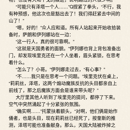
“可能只有泽塔一个人……”Q捏紧了拳头，“不行，我
有种预感，他这次也是豁出去了！我们得赶紧去中间的
山了！”
“嗯，好的！”众人应和道。所有人站起来开始收拾装
备时，萨朗和伊列娜站在一边：
“这一行人，真的很可靠啊。”
“这就是天国勇者的面貌。”伊列娜也背上背包准备出
门，却发现埃里克还在一个人坐着，眉头紧锁，在思考
着什么。
“怎么了？小哥。”伊列娜走过去，“有心事？”
“不……我只是在思考一个问题。”埃里克伏在桌上，
“莉莉丝，泽塔，这两个煽动魔族反抗的头目都亲自上
前线了，那之后魔族方面会是谁来带头呢？”
大厅里其他人听到了埃里克的提问，都停了下来。
空气中突然涌起了十分紧张的氛围。
“确实啊……”托蒙扶着额头，“对啊，他们俩是始作
俑者，也是头目，现在莉莉丝已经死了，按奎斯的推
测，泽塔可能也准备献身。那么，天国大陆被炸掉之