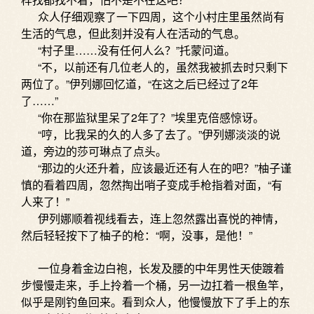
众人仔细观察了一下四周，这个小村庄里虽然尚有
生活的气息，但此刻并没有人在活动的气息。
“村子里……没有任何人么？”托蒙问道。
“不，以前还有几位老人的，虽然我被抓去时只剩下
两位了。”伊列娜回忆道，“在这之后已经过了2年
了……”
“你在那监狱里呆了2年了？”埃里克倍感惊讶。
“哼，比我呆的久的人多了去了。”伊列娜淡淡的说
道，旁边的莎可琳点了点头。
“那边的火还升着，应该最近还有人在的吧？”柚子谨
慎的看着四周，忽然掏出哨子变成手枪指着对面，“有
人来了！”
伊列娜顺着视线看去，连上忽然露出喜悦的神情，
然后轻轻按下了柚子的枪：“啊，没事，是他！”
一位身着金边白袍，长发及腰的中年男性天使踱着
步慢慢走来，手上拎着一个桶，另一边扛着一根鱼竿，
似乎是刚钓鱼回来。看到众人，他慢慢放下了手上的东