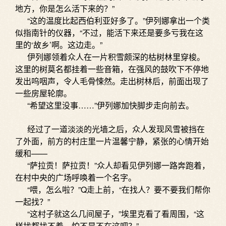
地方，你是怎么活下来的？”
“这的温度比起西伯利亚好多了。”伊列娜拿出一个类
似指南针的仪器，“不过，能活下来还是要多亏我在这
里的‘故乡’啊。这边走。”
伊列娜领着众人在一片积雪颇深的枯树林里穿梭。
这里的树莫名都挂着一些音箱，在强风的鼓吹下不停地
发出呜咽声，令人毛骨悚然。走出树林后，前面出现了
一些房屋轮廓。
“希望这里没事……”伊列娜加快脚步走向前去。
经过了一道淡淡的光墙之后，众人发现风雪被挡在
了外面，前方的村庄里一片温馨宁静，紧张的心情开始
缓和——
“萨拉贡！萨拉贡！”众人却看见伊列娜一路奔跑着，
在村中央的广场呼唤着一个名字。
“喂，怎么啦？”Q走上前，“在找人？要不要我们帮你
一起找？”
“这村子就这么几间屋子，”埃里克看了看周围，“这
样找都找不着，怕不是不在这吧？”