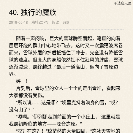
圣洁启示录
40. 独行的魔族
2019-05-18
鸡排ZOPN
阅读：986
随着一声闷响，巨大的雪球腾空而起，笔直的向着
层层环绕的群山中心地带飞去。这时又一次震荡波席卷
而来，雪球外层的护盾抵挡住了冲击，完全没有降低雪
球的速度。但庞大的身躯依然扛不住狂风的肆虐，雪球
逐渐减速，最终越过了最后一道高山，砸向了雪原边
界。
砰！！
片刻后，雪球里的众人一个个的走出雪堆，看起来
大家都没有受伤。
“所以说……这是哪？”埃里克抖着满身的雪，“哎？
没有山了？”
“嗯啊。”伊列娜走到前面的一个小丘上，“这里就是
我最初降临的地方——噪音冻原。”
“哎？在这？！”琼茫然的大量四周，“这冰天雪地的