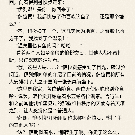
西，向着伊列娜快步走来：
“伊列娜！是你！你回来了？！”
“萨拉贡！我都快忘了你喜欢钓鱼了……还是那个塘
么？”
“不，稍微换了一个，这几天因为地震，之前那个地
方干了，我找到了个温泉！”
“温泉里也有鱼的吗？哈哈……”
看着两个人如至亲般的愉悦交谈，其他人都不敢打
断，只得默默的注视着。
“哦，这些人是……？”萨拉贡感受到了目光，转过脸
问道。伊列娜简单的介绍了目前的情况，萨拉贡将所有
人安排到了大屋子里的一张长桌前坐下。
“这里是我家，各位请随意。两位天使同胞也别介意
哈~”说罢，萨拉贡开始端着水壶给各位沏茶。言行举止
和之前其他城镇里见过的那些维持秩序的天使有着天壤
之别，让人感觉他是个普通人。
“萨朗，”伊列娜开始用昵称来称呼萨拉贡，“村子里
的其他人呢？”
“嗯？”萨朗倒着水，“都转生了啊。你走了这么久，