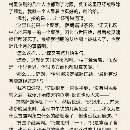
村里仅剩的几个人也都到了时限，反正这里已经被移除
了规划，我就一个人呆着也挺好的，哈哈哈。”
“规划，指的是……？”莎可琳问道。
“这里以前是一个聚落，”萨朗端过茶杯，“诺艾扎区
中心地带唯一的一个聚落。因为与世隔绝，最后被灵魂
枢纽都淡忘了，最终就彻底的从地图上被抹去了，也就
近几个月的事情吧。”
“怎么这样……”琼又有点开始生气。
“琼桑，这就是天国的状态啊。”柚子耸耸肩，“虽然
是一个异世界，但很多方面也都很真实呢。”
“那么……萨朗，”伊列娜决定挑起正题，“最近有没
有魔族经过这里？”
“我不知道哎，”萨朗倒是一直很平静，“没有村民要
管之后，我便开始成天钓鱼啦~反正也没人来——”
忽然萨朗停顿了一下，然后说道：“说起来……前天
我傍晚回来时，发现中午钓的几条鱼没了……我以为是
什么雪猫啊角虫什么的给顺走了，但也没找到痕迹。”
“算是个线索啊。”托蒙思忖了一下，“只是拿走了食
物，也没有大动干戈的痕迹，说明路过的人很少啊。”