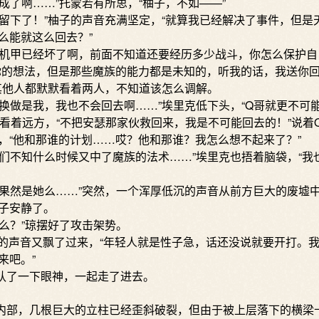
了啊……”托蒙若有所思，“柚子，不如——”
下了！”柚子的声音充满坚定，“就算我已经解决了事件，但是
么能就这么回去？”
甲已经坏了啊，前面不知道还要经历多少战斗，你怎么保护自
你的想法，但是那些魔族的能力都是未知的，听我的话，我送你回
他人都默默看着两人，不知道该怎么调解。
做是我，我也不会回去啊……”埃里克低下头，“Q哥就更不可能
看着远方，“不把安瑟那家伙救回来，我是不可能回去的！”说着
，“他和那谁的计划……哎？他和那谁？我怎么想不起来了？”
不知什么时候又中了魔族的法术……”埃里克也捂着脑袋，“我
然是她么……”突然，一个浑厚低沉的声音从前方巨大的废墟
子安静了。
？”琼摆好了攻击架势。
的声音又飘了过来，“年轻人就是性子急，话还没说就要开打。
来吧。”
了一下眼神，一起走了进去。
部，几根巨大的立柱已经歪斜破裂，但由于被上层落下的横梁