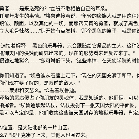
者……是来送死的？”丝缇不敢相信自己的耳朵。
那年发生的事情。”埃鲁迪接着说，“年轻的魔族人就是用这种
职位、颜面，以及其他的一切。而那帮天真的勇者，就成了黑色
人毛骨悚然……”琼开始有点发抖，“那个黑色的笛子，就是你
迪接着解释，“黑色的乐导器，只会跟随给它祭品的主人。这种
抵御天国的侵蚀而研究出来的。现在的形势看来是反过来了。”
蚀过地狱么……”莎可琳低下头，“这些事情，在天使学院的时
们知道了。”埃鲁迪从石座上走下，“现在的天国充满了和平，
你们现在要了解的，是眼前的敌人。”
…莱娜和安瑟么。”Q看着埃鲁迪。
塔的恶魔侵占了你朋友的灵魂体，我是知道的。他们俩，可以
指挥者。”埃鲁迪拿起法杖，法杖投射下一张天国大陆的平面图，
是可以肯定的是，他们收集这些被天国封存的地狱乐导器，肯定
位置，是大陆北部的一片山区。
？”埃里克凑了上来，其他人也围过来。