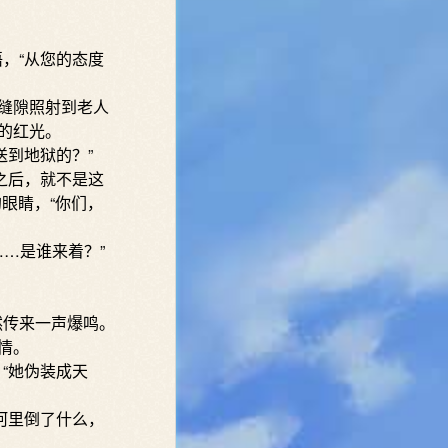
，“从您的态度
缝隙照射到老人
的红光。
到地狱的？”
之后，就不是这
眼睛，“你们，
…是谁来着？”
然传来一声爆鸣。
情。
“她伪装成天
河里倒了什么，