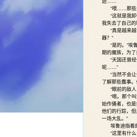
迹……
“喂……那些勇
“这就是我卸任
我失去了自己的
“真是越来越令
器？”
“是的。”埃鲁
期的魔族，为了
“天国还曾经侵
呢……”
“当然不会让你
了解那些蠢事。
“眼前的敌人…
“嗯。那个叫泽
始作俑者，也是
他们的行踪，但
一场大乱。”
埃鲁迪指着的
“这里有什么么