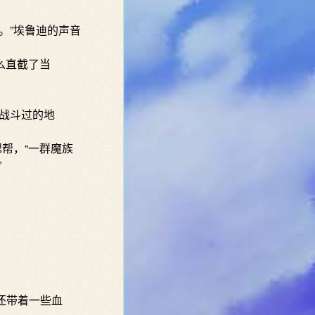
。”埃鲁迪的声音
么直截了当
战斗过的地
帮，“一群魔族
”
还带着一些血