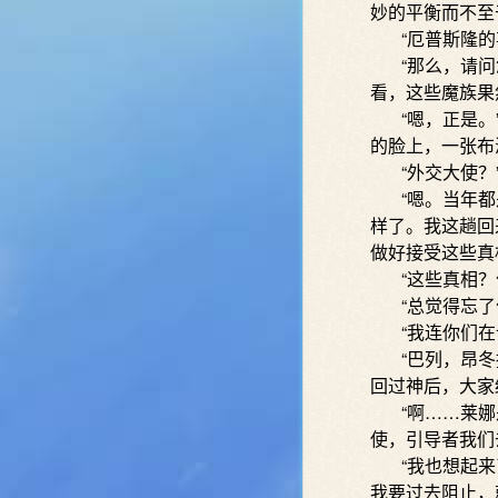
妙的平衡而不至
“厄普斯隆的事
“那么，请问您
看，这些魔族果
“嗯，正是。”
的脸上，一张布
“外交大使？”
“嗯。当年都是
样了。我这趟回
做好接受这些真
“这些真相？什
“总觉得忘了什
“我连你们在说
“巴列，昂冬撒
回过神后，大家
“啊……莱娜是
使，引导者我们
“我也想起来了
我要过去阻止，