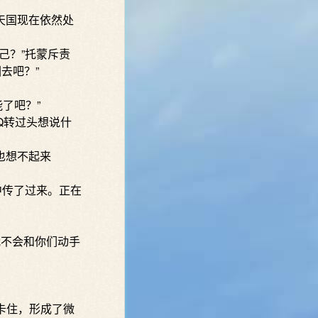
天国现在依然处
己？”托蒙斥责
去吧？”
了吧？”
Q转过头想说什
也想不起来
中传了过来。正在
我不会和你们动手
卡住，形成了微