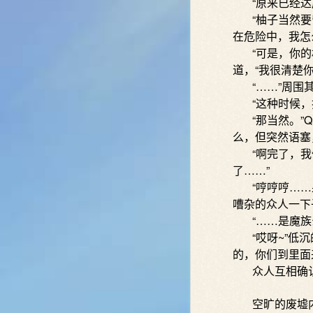
“原来已经达成
“柚子当然要留
在危险中，我怎
“可是，你的机
道，“我很清楚
“……”周围其
“这种时候，换
“那当然。”Q
么，但突然语塞
“啊完了，我们
了……”
“哼哼哼……果
嘈杂的众人一下
“……是魔族么
“哎呀~”低沉
的，你们到里面
众人互相确认
空旷的废墟内