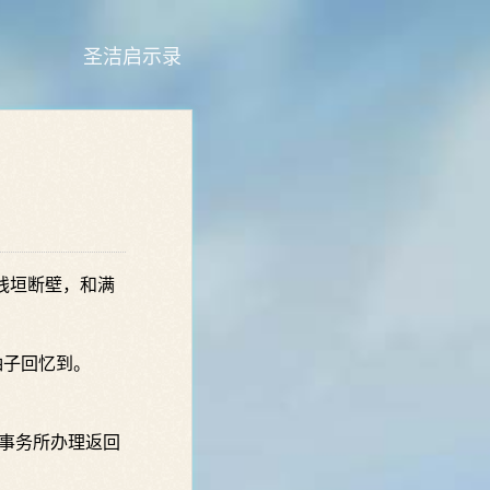
圣洁启示录
残垣断壁，和满
柚子回忆到。
事务所办理返回