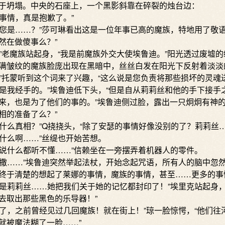
于坍塌。中央的石座上，一个黑影斜靠在碎裂的烛台边：
情，真是抱歉了。”
是……？”莎可琳看出这是一位年事已高的魔族，特地用了敬语
然在做傻事么？”
老魔族站起身，“我是前魔族外交大使埃鲁迪。”阳光透过废墟的
满皱纹的魔族脸庞出现在黑暗中，丝丝白发在阳光下反射着淡淡
托蒙听到这个词来了兴趣，“这么说是您负责将那些损坏的灵魂送
我经手的。”埃鲁迪低下头，“但是自从莉莉丝和他的手下接手
来，也是为了他们的事的。”埃鲁迪侧过脸，露出一只炯炯有神的
相的准备了么？”
么真相？”Q挠挠头，“除了安瑟的事情好像没别的了？莉莉丝…
么啊……”丝缇也开始苦想。
什么都听不懂……”信赖坐在一旁摆弄着机器人的零件。
……”埃鲁迪突然举起法杖，开始念起咒语，所有人的脑中忽
终于清楚的想起了莱娜的事情，魔族的事情，甚至……更多的事
莉莉丝……她把我们关于她的记忆都封印了！”埃里克站起身，
去取出那些黑色的乐导器！”
，之前曾经见过几回魔族！就在街上！”琼一脸惊愕，“他们往
就被魔法糊了一脸……”