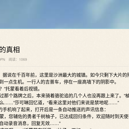
中的真相
PN
阅读：1069
据说在千百年前，这里是沙洲最大的城镇。如今只剩下大片的
到一点生机。一行人的吉普车，停在一座高墙下的阴影中。
”托蒙看着后视镜。
那个路牌之后，本来骑着骆驼追的几个人也没再跟上来了。”
……”莎可琳回忆道，“看来这里对他们来说是禁地呢……”
手机响了起来，打开后是一条自动推送的声讯信息：
，您辅佐的勇者千树柚子，已达成回归条件，欢迎随时到天使
自动录音消息，回复无效……”