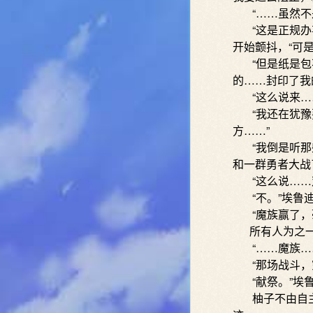
“……虽然不是
“这是正规办事
开始颤抖，“可
“但是纸是包不
的……封印了我
“这么说来……
“我还在犹豫
方……”
“我倒是听那些
和一群勇者大战
“这么说……双
“不。”埃鲁迪
“魔族赢了，
所有人为之一
“……魔族……
“那场战斗，究
“献祭。”埃鲁
柚子不由自主