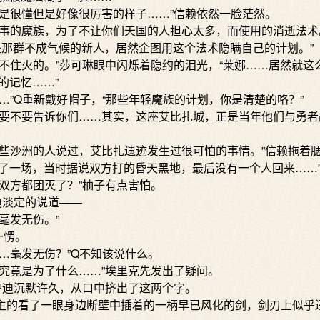
很懂但是好像很厉害的样子……”信赖依然一脸茫然。
的魔族，为了不让你们天国的人担心太多，而使用的消逝法术
是那群不成气候的新人，居然企图用这个法术隐瞒自己的计划。”
住火的。”莎可琳眼中闪烁着隐约的泪光，“莱娜……居然就这
的记忆……”
”Q重新戴好帽子，“那些年轻魔族的计划，你是清楚的咯？”
要不要告诉你们……其实，这座艾比扎城，正是当年他们与勇者
沙洲的人说过，艾比扎遗迹发生过很可怕的事情。”信赖拖着腮
了一场，当时据说双方打的昏天黑地，最后没有一个人回来……
方都团灭了？”柚子有点害怕。
淡定的说道——
毫发无伤。”
愣。
毫发无伤？”Q不知该说什么。
竟是为了什么……”埃里克先发出了疑问。
迪沉默许久，从口中挤出了这两个字。
的看了一眼身边断壁中插着的一柄早已风化的剑，剑刃上似乎