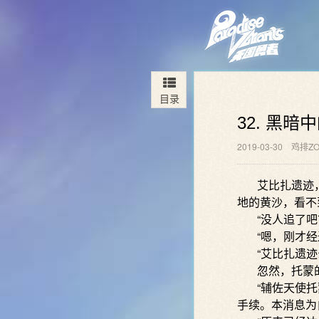
目录
32. 黑暗
2019-03-30
鸡排ZO
艾比扎遗迹，
地的黄沙，看不
“没人追了吧？
“嗯，刚才经过
“艾比扎遗迹么
忽然，托蒙的
“辅佐天使托蒙
手续。本消息为