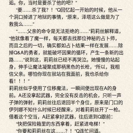
逅。你，当时是要杀了他的吧？”
“要……杀了我？！”Q回忆起一开始的时候，他从一
个洞口掉进了地狱的事情，“原来，泽塔这么做是为了
救我么……”
“……父亲的命令是无法拒绝的……”莉莉丝解释道，
“他就像着了魔一样，每天都去找那位神秘的占卜师，
而且之后的一切，确实都如占卜结果一样在发展……除
掉Q&A的勇者，就能破坏因果的循环，产生一条新的出
路……”说到这，莉莉丝已经不再哭泣。她慢慢的站起
身，伸手让魔法凝聚成那柄黑色的长枪，“所以，我相
信父亲。哪怕你现在就站在我面前，我也杀给你
看！！！”
莉莉丝似乎使用了位移魔法，一瞬间便出现在A的身
前。A还没拿起武器，完全没有反击的机会，只听一声
子弹的弹射，莉莉丝往后退回半个身位，原来是门口的
伊列娜不知什么时候已经醒来，对着莉莉丝开了一枪。
借着这个空当，A赶紧拿好武器，往后退到Q跟前：
“快把保险箱里的东西拿着，赶紧进电梯！”
“你要和莉莉丝在这……？！”Q连忙问道。