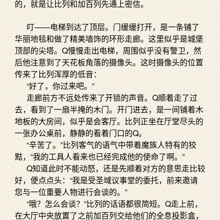
的，就是让比列和加百列先通上密信。
叮——电梯到达了顶层。门缓缓打开，是一条铺了
华丽地毯和做了精美墙饰的环形走廊。这里似乎是城堡
顶部的尖塔。Q慢慢走出电梯，周围似乎没有警卫，然
后他注意到了天花板角落的摄像头。这时摄像头的位置
传来了比列浑厚的低音：
“好了，你过来吧。”
走廊前方不远处传来了开锁的声音。Q顺着走了过
去，看到了一扇半掩的木门。开门进去，是一间铺着木
地板的大房间，似乎是会客厅。比列正坐在厅堂尽头的
一张办公桌前，静静的看着门口的Q。
“辛苦了。”比列客气的语气中带着魔族人特有的狡
黠，“我的工具人看来也已经完成他的使命了啊。”
Q知道此时不能动怒，还是先顺着对方的意思走比较
好，便点点头：“我是受圣域议事堂的委托，前来邀请
您与一位重要人物进行会谈的。”
“哦？怎么会谈？”比列的话语都很简短。Q走上前，
在大厅中央放置了之前加百列交给他们的全息投影盒，