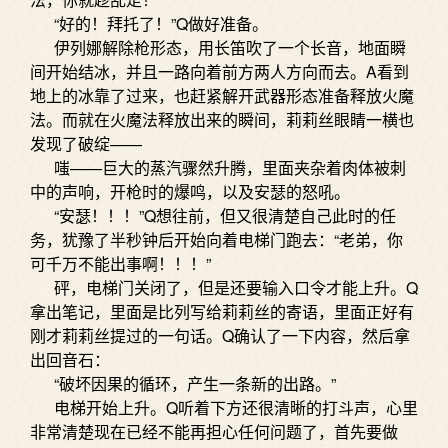
“好的！拜托了！”Q做好准备。
伊列娜解除枪形态，用长笛吹了一个长音，地面瞬
间开始结冰，并且一路向着前方两人方向而去。A看到
地上的冰靠了过来，也赶紧解开武器形态准备释放火魔
法。而就在火魔法释放出来的瞬间，莉莉丝眼睛一横也
发现了破绽——
嗤——巨大的蒸汽骤然升腾，里面夹杂着肉体被刺
中的声响，开枪时的爆鸣，以及安瑟的怒吼。
“安瑟！！！”Q想往前，但又很清楚自己此时的任
务，犹豫了半秒钟后开始向着电梯门跑去：“老弟，你
可千万不能出事啊！！！”
砰，电梯门关闭了，但是还要输入口令才能上升。Q
拿出笔记，里面是比列写给莉莉丝的寄语，里面正好有
刚才莉莉丝提过的一句话。Q确认了一下内容，然后拿
出回音石：
“破坏因果的循环，产生一条新的出路。”
电梯开始上升。Q听着下方还很清晰的打斗声，心里
非常清楚现在已经不能再担心任何问题了，首先要做