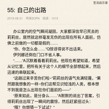
圣洁启示录
55: 自己的出路
2019-08-31
鸡排ZOPN
阅读：1015
办公室内的空气瞬间凝固，大家都深信早已死去的
莉莉丝，居然就这样毫发无伤的出现在所有人面前，仿
佛之前做的一切都是假的……
“你、你怎么会……”Q惊讶得说不出话来。
伊列娜还倒在门口不省人事。
“……”A沉默着看着莉莉丝。他现在希望知道，希望
从记忆里，把所有关于这个人的细节全部想起来，然后
迅速的串联起来。
“这趟过来辛苦你们啦~”莉莉丝的语气充满轻蔑，“果
然跟我想象的一样~你们这帮见识短浅的人类，根本想
不到我是怎么出现在你们面前的——”
“原来如此，是分身么……”A默默的说出了答案，引
得莉莉丝出现了一瞬间的震惊，然后赶紧扭过头：
“哦？你想猜一下试试？”