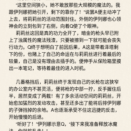
“这里空间狭小，她不敢放那些大规模的魔法的。我
跟伊列娜把她引开，剩下的靠你了！”说罢A便主动冲了
上去，将莉莉丝的活动范围封住。外侧的伊列娜也心领
神会的立刻包到了右侧，向着Q使了个眼神。
莉莉丝这回是真的功力全开了，暗金的枪头早已附
上了浊属性的魔法残渣，只要被擦到一下就可能会丧失
行动力。Q终于想明白了前因后果，A这是带着泽塔剩
下的份，也赌上了自己的命运在与莉莉丝进行着最后的
较量，自己是没有理由去插手的。便伸手从保险箱里摸
出一本笔记，等待着最佳的进入时机。
几番格挡后，莉莉丝终于发现自己的长枪在这狭窄
的办公室内不甚灵活，便将枪的中部一拧，反手握住后
半，居然变成了两截！有了多余活动空间的莉莉丝，开
始愈加猛烈的发动攻击，甚至还多出了能将后排伊列娜
的子弹挡掉的余地。A也逐渐承受不住这迅捷的反击，
开始慢慢的后退。
“听好了！”伊列娜示意Q，“接下来我准备释放冰魔
法，你就趁乱走！”