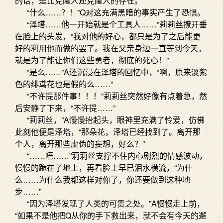
的话，是比克隆人还克隆人的存在。”
“什么……？！”Q对这充满黑暗的事实产生了恐惧。
“泽塔……他一开始就是个工具人……”莉莉丝撩开垂
在脸上的头发，“我对他的好心，都只是为了之后能更
好的利用他而做的罢了。我在父亲身边一直等到今天，
就是为了能让你们这些勇者，彻底的死心！”
“是么……”A还沉浸在泽塔的回忆中，“啊，原来淡紫
色的绯鸢花也是假的么……”
“不许提那件事！！！”莉莉丝突然好像有点着急，然
后安静了下来，“不许提……”
“莉莉丝，”A慢慢抬起头，眼神里充满了怜爱，仿佛
此刻他便是泽塔，“那朵花，泽塔已经找到了。离开那
个人，离开那些虚伪的妄想，好么？”
“……唔……”莉莉丝支撑不住内心剧烈的情感波动，
慢慢的跪在了地上，再看脸上早已泪水横流，“为什
么……为什么我都这样对你了，你还要做到这种地
步……”
“因为泽塔发现了人类的可贵之处。”A慢慢走上前，
“如果不是他把Q从你的手下救出来，就不会有今天的邂