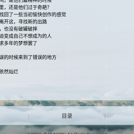
里，还是他们过于奇葩？
找回了一些当初愉快创作的感觉
离开这，寻找新的出路
，也没有破罐破摔
迫变成自己不想成为的人
求多年的梦想罢了
误的时候来到了错误的地方
依然灿烂
|
目录
|