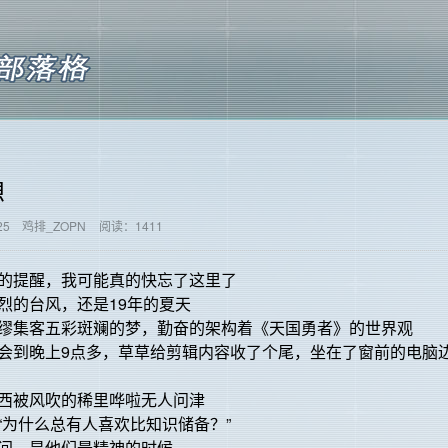
想
25
鸡排_ZOPN
阅读：1411
的提醒，我可能真的快忘了这里了
烈的台风，还是19年的夏天
缪集客五彩斑斓的梦，勤奋的架构着《天国勇者》的世界观
会到晚上9点多，草草给剪辑内容收了个尾，坐在了窗前的电脑
西被风吹的稀里哗啦无人问津
“为什么总有人喜欢比知识储备？”
间，是他们最精神的时候