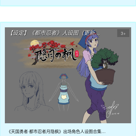
05月04日
【设定】《都市忍者》人设图（更新中）
3+
《天国勇者·都市忍者月隐枫》出场角色人设图合集…