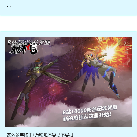
…
07月09日
B站万粉纪念贺图
1+
这么多年终于1万粉啦不容易不容易~…