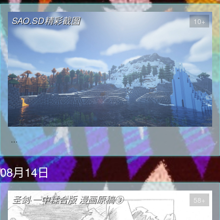
SAO.SD精彩截图
10+
…
08月14日
圣剑·一中糅合版 漫画原稿③
58+