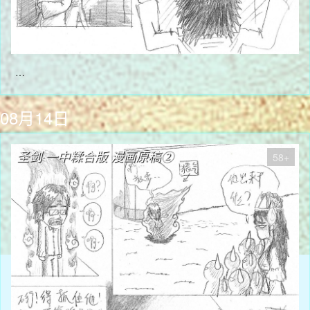
…
08月14日
圣剑·一中糅合版 漫画原稿②
58+