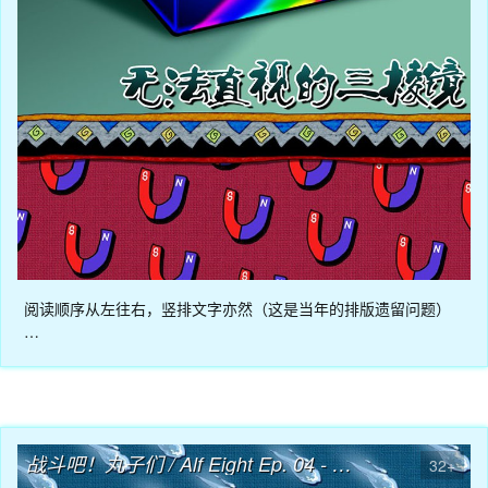
阅读顺序从左往右，竖排文字亦然（这是当年的排版遗留问题）
…
04月08日
战斗吧！丸子们 / Alf Eight Ep. 04 - 实验楼……！
32+