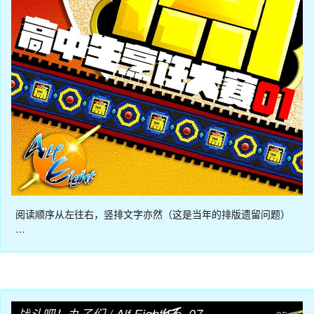
阅读顺序从左往右，竖排文字亦然（这是当年的排版遗留问题）
…
04月08日
战斗吧！丸子们 / Alf Eight Ep. 07 - 王子萨玛！