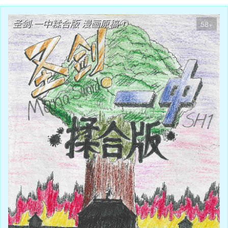
圣剑·一中糅合版 漫画原稿①
58+