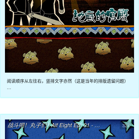
阅读顺序从左往右，竖排文字亦然（这是当年的排版遗留问题）
…
04月08日
战斗吧！丸子们 / Alf Eight Ep. 01 - 轶事笼罩的校园
32+