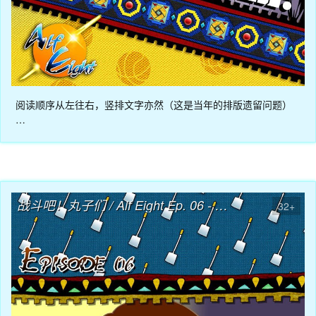
阅读顺序从左往右，竖排文字亦然（这是当年的排版遗留问题）
…
04月08日
战斗吧！丸子们 / Alf Eight Ep. 06 - 人生的第一个丸子
32+