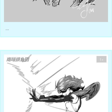
…
08月23日
南曦摸鱼图
1+