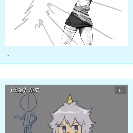
…
08月03日
【设定】角虫
1+